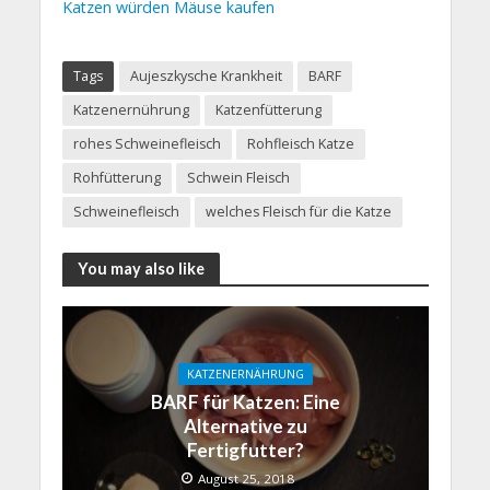
Katzen würden Mäuse kaufen
Tags
Aujeszkysche Krankheit
BARF
Katzenernührung
Katzenfütterung
rohes Schweinefleisch
Rohfleisch Katze
Rohfütterung
Schwein Fleisch
Schweinefleisch
welches Fleisch für die Katze
You may also like
KATZENERNÄHRUNG
BARF für Katzen: Eine
Alternative zu
Fertigfutter?
August 25, 2018