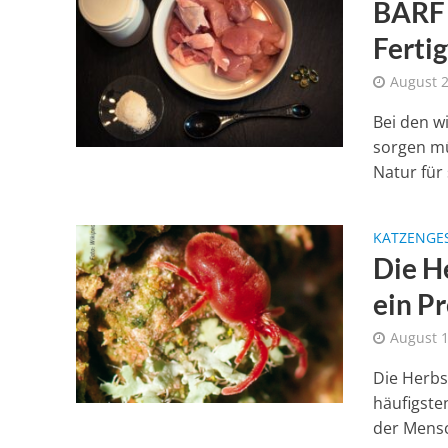
BARF 
Fertig
August 2
Bei den w
sorgen mü
Natur für s
KATZENGE
Die H
ein P
August 1
Die Herbs
häufigste
der Mensc