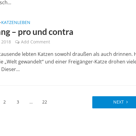
ch...
KATZENLEBEN
•
ang – pro und contra
 2018
Add Comment
tausende lebten Katzen sowohl draußen als auch drinnen. 
die „Welt gewandelt“ und einer Freigänger-Katze drohen viel
Dieser...
2
3
…
22
NEXT