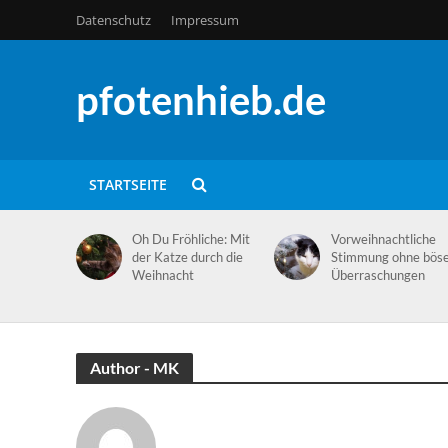
Datenschutz
Impressum
pfotenhieb.de
STARTSEITE
Oh Du Fröhliche: Mit
Vorweihnachtliche
der Katze durch die
Stimmung ohne bös
Weihnacht
Überraschungen
Author - MK