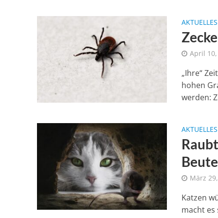
AKTUELLES
Zecke
April 10
„Ihre“ Zei
hohen Gra
werden: Z
AKTUELLES
Raubt
Beute
März 29,
Katzen wü
macht es 