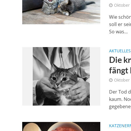
Oktober 
Wie schön
soll er se
So was...
AKTUELLES
Die k
fängt
Oktober 
Der Tod d
kaum. Noc
gegebenenf
KATZENER