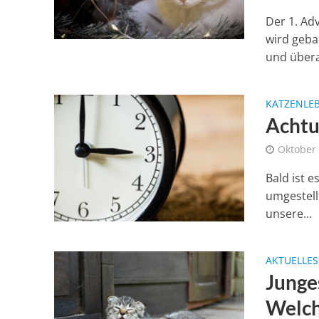
Der 1. Ad
wird geba
und überal
KATZENLE
Achtu
Oktober 
Bald ist 
umgestell
unsere...
AKTUELLES
Junge
Welch