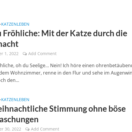
KATZENLEBEN
•
 Fröhliche: Mit der Katze durch die
nacht
r 1, 2022
Add Comment
hliche, oh du Seelige… Nein! Ich höre einen ohrenbetäube
 dem Wohnzimmer, renne in den Flur und sehe im Augenwin
ch den...
KATZENLEBEN
•
ihnachtliche Stimmung ohne böse
aschungen
r 30, 2022
Add Comment