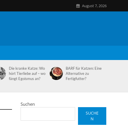
August 7, 2026
Die kranke Katze: Wo
BARF für Katzen: Eine
hört Tierliebe auf – wo
Alternative zu
fängt Egoismus an?
Fertigfutter?
Suchen
SUCHE
N