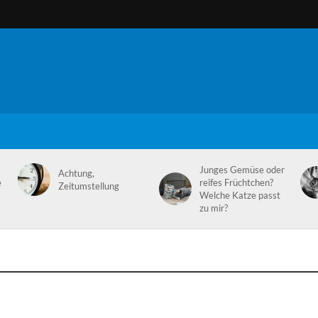
Junges Gemüse oder
Achtung,
e
reifes Früchtchen?
Zeitumstellung
Welche Katze passt
zu mir?