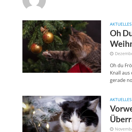
AKTUELLES
Oh Du
Weih
Dezembe
Oh du Frö
Knall aus
gerade no
AKTUELLES
Vorwe
Überr
Novembe