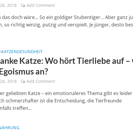
26, 2018
Add Comment
 das doch wäre… So ein goldiger Stubentiger… Aber ganz j
in, so richtig winzig, putzig und verspielt. Je jünger, desto be
KATZENGESUNDHEIT
•
ranke Katze: Wo hört Tierliebe auf –
 Egoismus an?
24, 2018
Add Comment
er geliebten Katze – ein emotionaleres Thema gibt es leider
h schmerzhafter ist die Entscheidung, die Tierfreunde
alls treffen...
NÄHRUNG