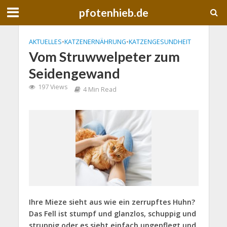
pfotenhieb.de
AKTUELLES
•
KATZENERNÄHRUNG
•
KATZENGESUNDHEIT
Vom Struwwelpeter zum
Seidengewand
197 Views
4 Min Read
Ihre Mieze sieht aus wie ein zerrupftes Huhn?
Das Fell ist stumpf und glanzlos, schuppig und
struppig oder es sieht einfach ungepflegt und