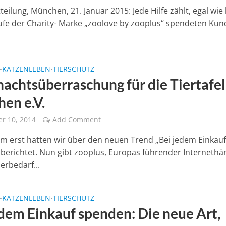
eilung, München, 21. Januar 2015: Jede Hilfe zählt, egal wie 
ufe der Charity- Marke „zoolove by zooplus“ spendeten Ku
KATZENLEBEN
TIERSCHUTZ
•
•
achtsüberraschung für die Tiertafel
en e.V.
r 10, 2014
Add Comment
m erst hatten wir über den neuen Trend „Bei jedem Einkau
berichtet. Nun gibt zooplus, Europas führender Internethä
erbedarf...
KATZENLEBEN
TIERSCHUTZ
•
•
edem Einkauf spenden: Die neue Art,