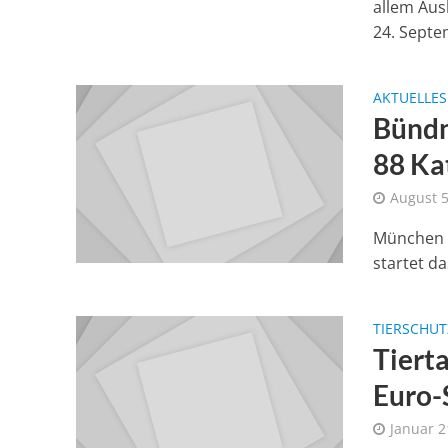
allem Aus
24. Septe
AKTUELLES
Bündn
88 Ka
August 5
München –
startet da
TIERSCHUT
Tiert
Euro-
Januar 2