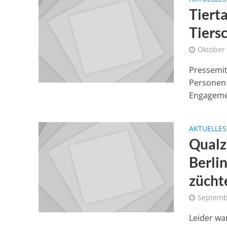
Tiert
Tiers
Oktober 
Pressemitt
Personen 
Engagemen
AKTUELLES
Qualz
Berli
zücht
Septemb
Leider wa