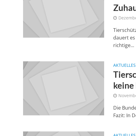
Zuhau
Dezembe
Tierschütz
dauert es
richtige...
AKTUELLES
Tiers
keine
Novembe
Die Bunde
Fazit: In 
AKTUELLES