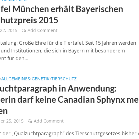
afel München erhält Bayerischen
chutzpreis 2015
22, 2015
Add Comment
eilung: Große Ehre für die Tiertafel. Seit 15 Jahren werden
und Institutionen, die sich in Bayern mit besonderem
t für den...
ALLGEMEINES
GENETIK
TIERSCHUTZ
•
•
•
uchtparagraph in Anwendung:
nerin darf keine Canadian Sphynx me
en
er 25, 2015
Add Comment
r der „Qualzuchtparagraph“ des Tierschutzgesetzes bisher 