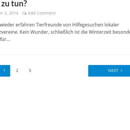
 zu tun?
r 2, 2014
Add Comment
e wieder erfahren Tierfreunde von Hilfegesuchen lokaler
zvereine. Kein Wunder, schließlich ist die Winterzeit besond
für...
1
2
3
NEXT