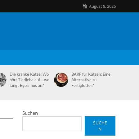
August 8, 2026
Die kranke Katze: Wo
BARF für Katzen: Eine
hört Tierliebe auf – wo
Alternative zu
fängt Egoismus an?
Fertigfutter?
Suchen
SUCHE
N