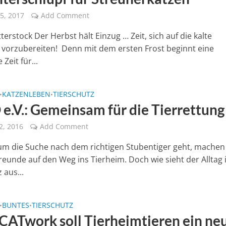
5, 2017
Add Comment
terstock Der Herbst hält Einzug … Zeit, sich auf die kalte
t vorzubereiten! Denn mit dem ersten Frost beginnt eine
 Zeit für...
KATZENLEBEN
TIERSCHUTZ
•
•
e.V.: Gemeinsam für die Tierrettung
2, 2016
Add Comment
m die Suche nach dem richtigen Stubentiger geht, machen 
freunde auf den Weg ins Tierheim. Doch wie sieht der Alltag
 aus...
BUNTES
TIERSCHUTZ
•
•
lCATwork soll Tierheimtieren ein ne