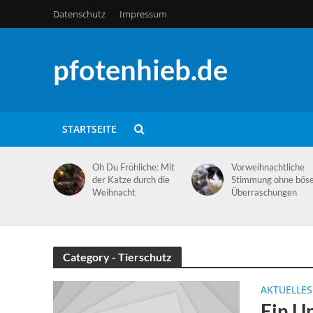
Datenschutz
Impressum
pfotenhieb.de
STARTSEITE
Oh Du Fröhliche: Mit
Vorweihnachtliche
der Katze durch die
Stimmung ohne bös
Weihnacht
Überraschungen
Category - Tierschutz
AKTUELLES
Ein U