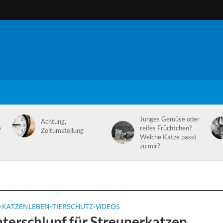
Junges Gemüse oder
Achtung,
e
reifes Früchtchen?
Zeitumstellung
Welche Katze passt
zu mir?
KATZENLEBEN
TIERSCHUTZ
VIDEOS
•
•
•
nterschlupf für Streunerkatzen