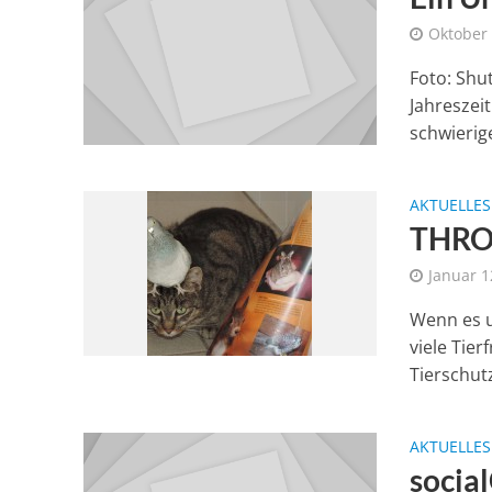
Oktober 
Foto: Shut
Jahreszei
schwierige
AKTUELLES
THRO 
Januar 1
Wenn es u
viele Tier
Tierschutz
AKTUELLES
socia