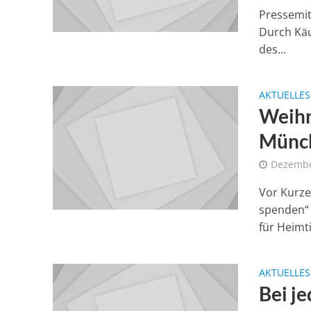
Pressemitt
Durch Kä
des...
AKTUELLES
Weihn
Münch
Dezembe
Vor Kurze
spenden“ 
für Heimti
AKTUELLES
Bei j