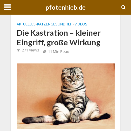
pfotenhieb.de
AKTUELLES
•
KATZENGESUNDHEIT
•
VIDEOS
Die Kastration – kleiner
Eingriff, große Wirkung
271 Views
11 Min Read