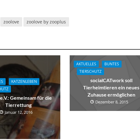
zoolove
zoolove by zooplus
AKTUELLES
BUNTES
TIERSCHUTZ
socialCATwork soll
ES
KATZENLEBEN
Tierheimtieren ein neues
HUTZ
Zuhause ermöglichen
.V.: Gemeinsam für die
Dezember 8, 2015
Tierrettung
Januar 12, 2016