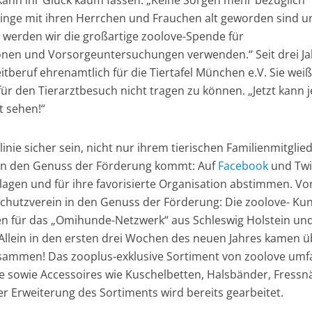
 kann ihr Glück kaum fassen. „Keine Sorgen mehr bezüglich
tzlinge mit ihren Herrchen und Frauchen alt geworden sind u
, werden wir die großartige zoolove-Spende für
ionen und Vorsorgeuntersuchungen verwenden.“ Seit drei J
beruf ehrenamtlich für die Tiertafel München e.V. Sie weiß
ür den Tierarztbesuch nicht tragen zu können. „Jetzt kann 
t sehen!“
inie sicher sein, nicht nur ihrem tierischen Familienmitglie
 in den Genuss der Förderung kommt: Auf
Facebook
und Twi
lagen und für ihre favorisierte Organisation abstimmen. Vo
schutzverein in den Genuss der Förderung: Die zoolove- Ku
en für das „Omihunde-Netzwerk“ aus Schleswig Holstein un
 Allein in den ersten drei Wochen des neuen Jahres kamen ü
sammen! Das zooplus-exklusive Sortiment von zoolove umf
e sowie Accessoires wie Kuschelbetten, Halsbänder, Fressna
er Erweiterung des Sortiments wird bereits gearbeitet.