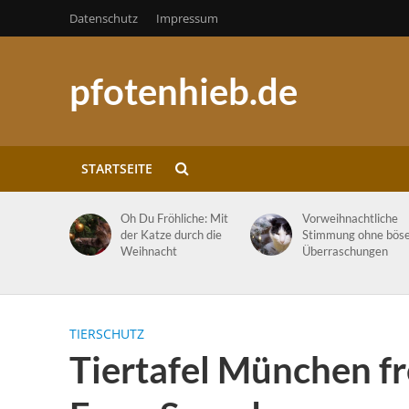
Datenschutz
Impressum
pfotenhieb.de
STARTSEITE
Oh Du Fröhliche: Mit
Vorweihnachtliche
der Katze durch die
Stimmung ohne bös
Weihnacht
Überraschungen
TIERSCHUTZ
Tiertafel München fr