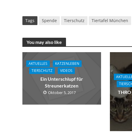
Tags
Spende
Tierschutz
Tiertafel München
You may also like
AKTUELLES
KATZENLEBEN
TIERSCHUTZ
VIDEOS
AKTUELL
Ein Unterschlupf für
TIERSC
Streunerkatzen
THRO e
Oktober 5, 2017