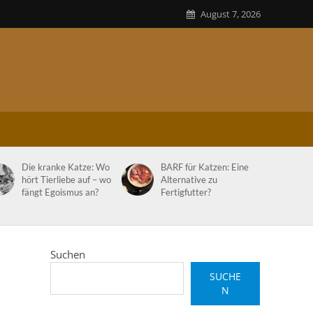
August 7, 2026
Die kranke Katze: Wo
BARF für Katzen: Eine
hört Tierliebe auf – wo
Alternative zu
fängt Egoismus an?
Fertigfutter?
Suchen
SUCHE
N