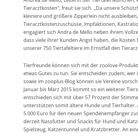
Andrea de Mello, Leiterin der Tiertafel München,
Tierarztkosten“, freut sie sich. „Da unsere Schü
kleinere und größere Zipperlein nicht ausbleiben
Tierarztkostenzuschüsse, Impfaktionen, Kastrat
engagiert sich Andra de Mello neben ihrem Vollzeit
dass viele ihrer Kunden Angst haben, die Kosten f
unserer 750 Tiertafeltiere im Ernstfall den Tierarz
Tierfreunde können sich mit der zoolove-Produktl
etwas Gutes zu tun. Sie entscheiden zudem, wer
sowie im zooplus-Blog können sie Vereine vorsch
Januar bis März 2015 kommt so ein weiterer Tier
entschieden sich mit über 57 Prozent der Stimm
unterstützen somit ältere Hunde und Tierhalter.
5.000 Euro für den neuen Spendenempfänger zu
derzeit Nassfutter und Snacks für Hund und Katz
Spielzeug, Katzentunnel und Kratzbretter. An ein