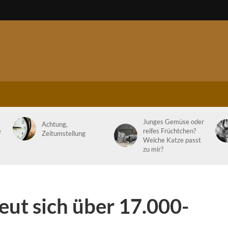
Junges Gemüse oder
Achtung,
e
reifes Früchtchen?
Zeitumstellung
Welche Katze passt
zu mir?
eut sich über 17.000-