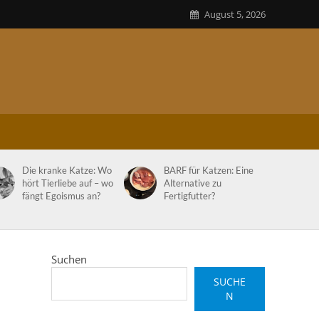
August 5, 2026
Die kranke Katze: Wo
BARF für Katzen: Eine
hört Tierliebe auf – wo
Alternative zu
fängt Egoismus an?
Fertigfutter?
Suchen
SUCHE
N