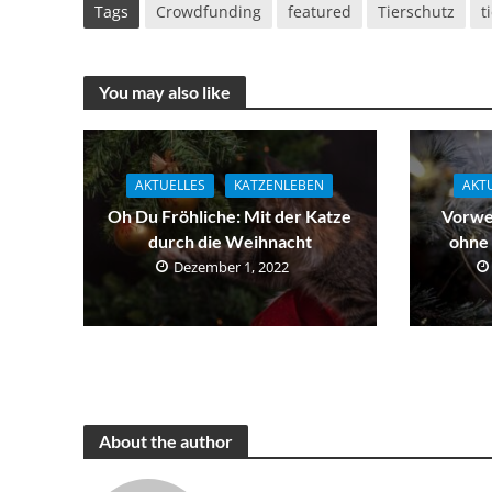
Tags
Crowdfunding
featured
Tierschutz
t
You may also like
AKTUELLES
KATZENLEBEN
AKT
Oh Du Fröhliche: Mit der Katze
Vorwe
durch die Weihnacht
ohne
Dezember 1, 2022
About the author