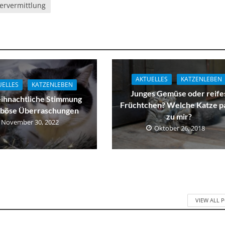
iervermittlung
AKTUELLES
KATZENLEBEN
UELLES
KATZENLEBEN
Junges Gemüse oder reife
ihnachtliche Stimmung
Früchtchen? Welche Katze p
 böse Überraschungen
zu mir?
November 30, 2022
Oktober 26, 2018
VIEW ALL 