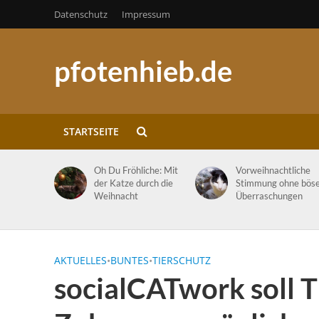
Datenschutz
Impressum
pfotenhieb.de
STARTSEITE
Oh Du Fröhliche: Mit
Vorweihnachtliche
der Katze durch die
Stimmung ohne bös
Weihnacht
Überraschungen
AKTUELLES
•
BUNTES
•
TIERSCHUTZ
socialCATwork soll T