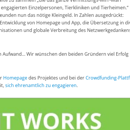
eite zu sammeln „die das ganze Vermittlungs-Wirr-Warr
n engagierten Einzelpersonen, Tierkliniken und Tierheimen.
freunden nun das nötige Kleingeld. In Zahlen ausgedrückt:
ie Entwicklung von Homepage und App, die Übersetzung in di
nisationen und globale Verbreitung des Netzwerkgedanken
em Aufwand… Wir wünschen den beiden Gründern viel Erfolg
er
Homepage
des Projektes und bei der
Crowdfunding-Platt
it,
sich ehrenamtlich zu engagieren
.