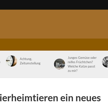
Junges Gemüse oder
Achtung,
e
reifes Früchtchen?
Zeitumstellung
Welche Katze passt
zu mir?
ierheimtieren ein neues