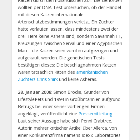
Katzen durch den holländischen Zoll. Die Behörden
wollten per DNA-Test untersuchen, ob der Handel
mit diesen Katzen internationale
Artenschutzbestimmungen verletzt. Ein Züchter
hatte verlauten lassen, dass mindestens zwei der
drei Tiere keine Ashera sind, sondern Savannah F1,
Kreuzungen zwischen Serval und einer Ägyptischen
Mau – die Katzen seien von ihm aufgezogen und
aufgekauft worden. Die genetischen Tests
bestätigen dieses: Die beschlagnahmten Katzen
waren tatsächlich Kitten des
amerikanischen
Züchters Chris Shirk
und keine Asheras.
28. Januar 2008
: Simon Brodie, Gründer von
LifestylePets und 1994 in Großbritannien aufgrund
Betrugs bei einer seiner vorherigen Firmen
angeklagt, veröffentlicht eine
Pressemitteilung
.
Laut seiner Aussage habe sich Penni Crabtree,
Autorin mehrer kritischer Artikel über Allerca, von
einer Konkurrenzfirma namens Idexx Laboratories