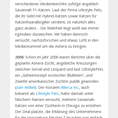
verschiedener Medienberichte zufolge angeblich
Savannah F1-Katzen. Laut der Firma Lifestyle-Pets,
die ihr Geld mit Hybrid-Katzen sowie Katzen für
Katzenhaarallergiker verdient, ist natürlich alles
ganz anders… Die Wahrheit liegt wohl wie immer
irgendwo dazwischen. Wir haben dennoch
versucht, nachzuforschen und etwas Licht in den
Medienrummel um die Ashera zu bringen.
2006
: Schon im Jahr 2006 waren Berichte über die
geplante Ashera-Zucht, angebliche Kreuzungen
zwischen Serval und Leopard und laut LifestylePets
ein „Geheimrezept exotischer Blutlinien“, und
Zweifel amerikanischer Züchter publik geworden
(
zum Artikel
). Der Konzern
Allerca Inc
., auch
bekannt als
Lifestyle Pets
, hatte damals unter
falschem Namen versucht, mehrere Savannah-
Katzen von einer Züchterin in Chicago zu erstehen.
Der Deal platzte, die Erklärung des Unternehmens
für die Vorspielung falscher Tatsachen war einfach: