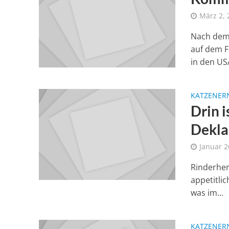
März 2, 
Nach dem 
auf dem F
in den USA
KATZENER
Drin 
Dekla
Januar 2
Rinderher
appetitli
was im...
KATZENER