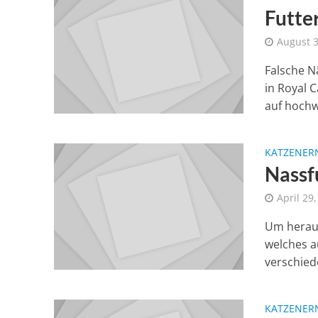
Futte
August 3
Falsche N
in Royal 
auf hochwe
KATZENER
Nassf
April 29
Um heraus
welches a
verschied
KATZENER