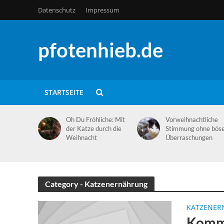
Datenschutz
Impressum
pfotenhieb.de
STARTSEITE
Oh Du Fröhliche: Mit
Vorweihnachtliche
der Katze durch die
Stimmung ohne bös
Weihnacht
Überraschungen
Category - Katzenernährung
KATZENER
Kommt