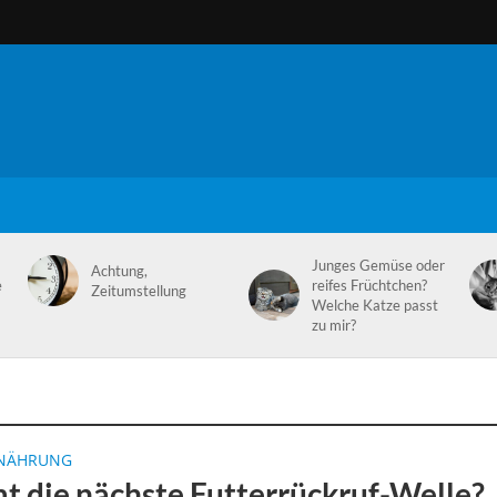
Junges Gemüse oder
Achtung,
e
reifes Früchtchen?
Zeitumstellung
Welche Katze passt
zu mir?
NÄHRUNG
 die nächste Futterrückruf-Welle?