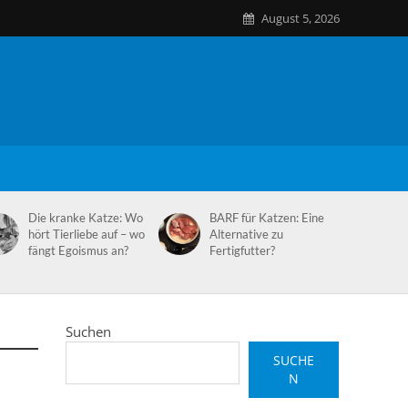
August 5, 2026
Die kranke Katze: Wo
BARF für Katzen: Eine
hört Tierliebe auf – wo
Alternative zu
fängt Egoismus an?
Fertigfutter?
Suchen
SUCHE
N