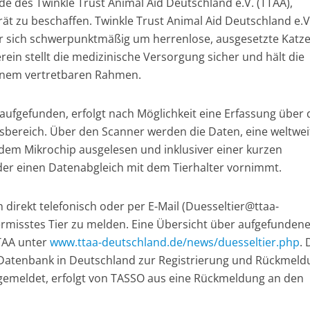
e des Twinkle Trust Animal Aid Deutschland e.V. (TTAA),
t zu beschaffen. Twinkle Trust Animal Aid Deutschland e.V.
der sich schwerpunktmäßig um herrenlose, ausgesetzte Katze
in stellt die medizinische Versorgung sicher und hält die
inem vertretbaren Rahmen.
ufgefunden, erfolgt nach Möglichkeit eine Erfassung über 
lsbereich. Über den Scanner werden die Daten, eine weltwei
 dem Mikrochip ausgelesen und inklusiver einer kurzen
der einen Datenabgleich mit dem Tierhalter vornimmt.
 direkt telefonisch oder per E-Mail (Duesseltier@ttaa-
rmisstes Tier zu melden. Eine Übersicht über aufgefunden
TTAA unter
www.ttaa-deutschland.de/news/duesseltier.php
. 
Datenbank in Deutschland zur Registrierung und Rückmeld
t gemeldet, erfolgt von TASSO aus eine Rückmeldung an den