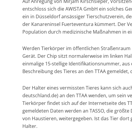
Auf Anregung von Mirjam Kirschsieper, Vorsitzend
entschloss sich die AWISTA GmbH ein solches Gerä
ein in Düsseldorf ansässiger Tierschutzverein, 
der Kanareninsel Fuerteventura kümmert. Der Vere
Population durch medizinische Maßnahmen in e
Werden Tierkörper im öffentlichen Straßenraum a
Gerät. Der Chip sitzt normalerweise im linken Ha
einmalige 15-stellige Identifikationsnummer, aus
Beschreibung des Tieres an den TTAA gemeldet, 
Der Halter eines vermissten Tieres kann sich auch
deutschland.de) an den TTAA wenden, um sein ve
Tierkörper findet sich auf der Internetseite des 
gemeldeten Daten werden an TASSO, die größte 
von Haustieren, weitergegeben. Ist das Tier dor
Halter.