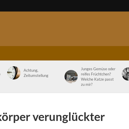
Junges Gemüse oder
Achtung,
e
reifes Früchtchen?
Zeitumstellung
Welche Katze passt
zu mir?
örper verunglückter