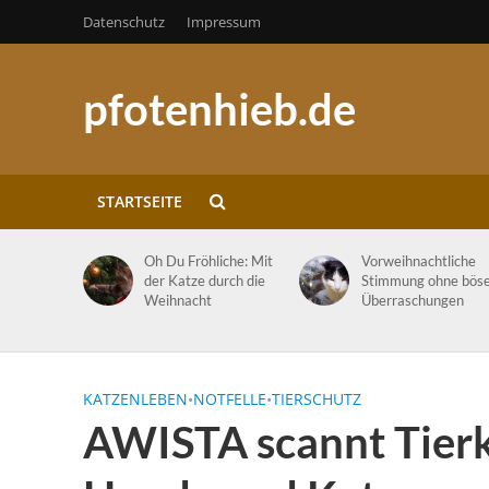
Datenschutz
Impressum
pfotenhieb.de
STARTSEITE
Oh Du Fröhliche: Mit
Vorweihnachtliche
der Katze durch die
Stimmung ohne bös
Weihnacht
Überraschungen
KATZENLEBEN
•
NOTFELLE
•
TIERSCHUTZ
AWISTA scannt Tierk