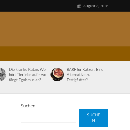
August 8, 2026
Die kranke Katze: Wo
BARF für Katzen: Eine
hört Tierliebe auf – wo
Alternative zu
fängt Egoismus an?
Fertigfutter?
Suchen
SUCHE
N