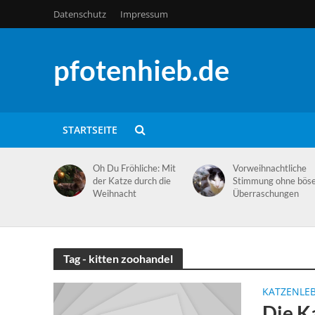
Datenschutz
Impressum
pfotenhieb.de
STARTSEITE
Oh Du Fröhliche: Mit
Vorweihnachtliche
der Katze durch die
Stimmung ohne bös
Weihnacht
Überraschungen
Tag - kitten zoohandel
KATZENLE
Die K