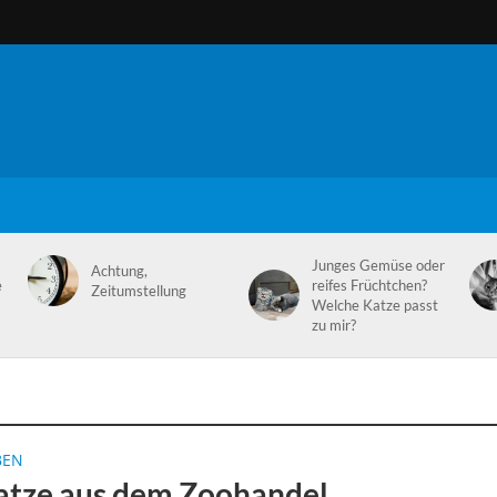
Junges Gemüse oder
Achtung,
e
reifes Früchtchen?
Zeitumstellung
Welche Katze passt
zu mir?
BEN
atze aus dem Zoohandel