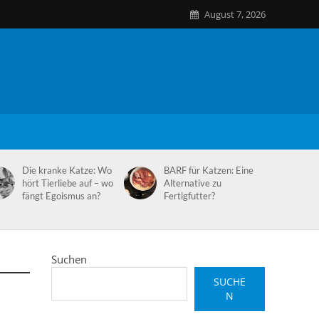
August 7, 2026
Die kranke Katze: Wo
BARF für Katzen: Eine
hört Tierliebe auf – wo
Alternative zu
fängt Egoismus an?
Fertigfutter?
Suchen
SUCHE
N