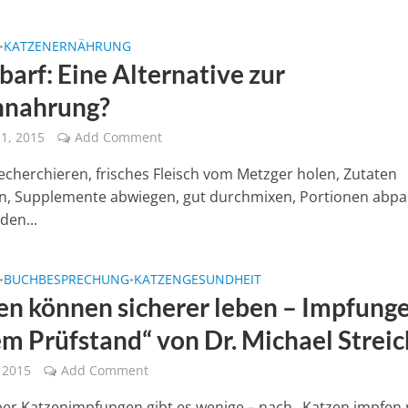
KATZENERNÄHRUNG
•
barf: Eine Alternative zur
nnahrung?
1, 2015
Add Comment
echerchieren, frisches Fleisch vom Metzger holen, Zutaten
n, Supplemente abwiegen, gut durchmixen, Portionen abp
den...
BUCHBESPRECHUNG
KATZENGESUNDHEIT
•
•
en können sicherer leben – Impfung
em Prüfstand“ von Dr. Michael Streic
, 2015
Add Comment
er Katzenimpfungen gibt es wenige – nach „Katzen impfen 