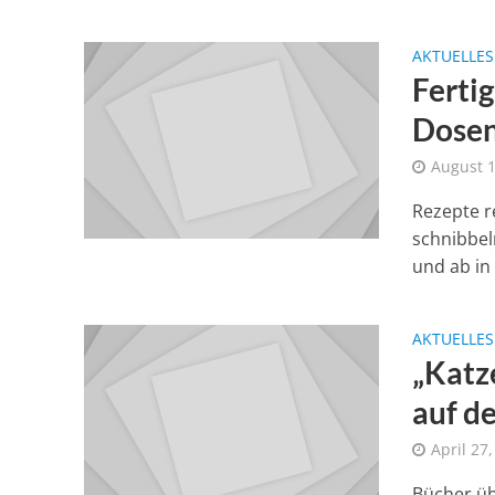
AKTUELLES
Fertig
Dose
August 1
Rezepte r
schnibbel
und ab in 
AKTUELLES
„Katz
auf d
April 27
Bücher üb