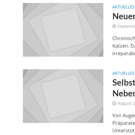
AKTUELLES
Neuer
Septemb
Chronisch
Katzen. D
irreparabe
AKTUELLES
Selbs
Nebe
August 2
Von Augen
Präparate
Unterstüt