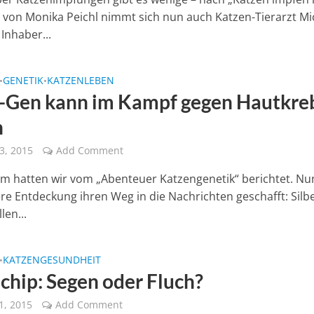
 von Monika Peichl nimmt sich nun auch Katzen-Tierarzt Mi
 Inhaber...
GENETIK
KATZENLEBEN
•
•
r-Gen kann im Kampf gegen Hautkre
n
3, 2015
Add Comment
m hatten wir vom „Abenteuer Katzengenetik“ berichtet. Nu
ere Entdeckung ihren Weg in die Nachrichten geschafft: Silb
len...
KATZENGESUNDHEIT
•
chip: Segen oder Fluch?
1, 2015
Add Comment