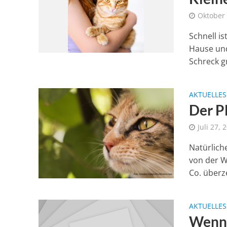
Oktober 
Schnell i
Hause und
Schreck gr
AKTUELLES
Der P
Juli 27, 
Natürlich
von der W
Co. überze
AKTUELLES
Wenn 