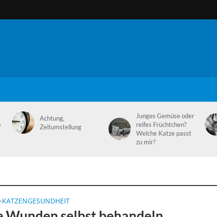
Junges Gemüse oder
Achtung,
e
reifes Früchtchen?
Zeitumstellung
Welche Katze passt
zu mir?
KATZENGESUNDHEIT
•
e Wunden selbst behandeln