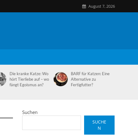
August 7, 2026
Die kranke Katze: Wo
BARF für Katzen: Eine
hört Tierliebe auf – wo
Alternative zu
fängt Egoismus an?
Fertigfutter?
Suchen
SUCHE
N