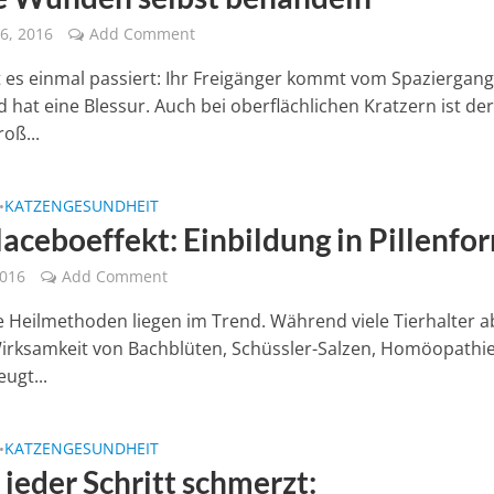
6, 2016
Add Comment
st es einmal passiert: Ihr Freigänger kommt vom Spaziergan
 hat eine Blessur. Auch bei oberflächlichen Kratzern ist de
oß...
KATZENGESUNDHEIT
•
laceboeffekt: Einbildung in Pillenfo
2016
Add Comment
e Heilmethoden liegen im Trend. Während viele Tierhalter a
irksamkeit von Bachblüten, Schüssler-Salzen, Homöopathi
ugt...
KATZENGESUNDHEIT
•
jeder Schritt schmerzt: