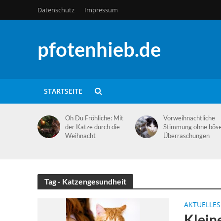
Datenschutz
Impressum
pfotenhieb.de
STARTSEITE
Oh Du Fröhliche: Mit
Vorweihnachtliche
der Katze durch die
Stimmung ohne bös
Weihnacht
Überraschungen
Tag - Katzengesundheit
AKTUELLES
Klein