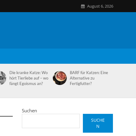
August 6, 2026
Die kranke Katze: Wo
BARF für Katzen: Eine
hört Tierliebe auf – wo
Alternative zu
fängt Egoismus an?
Fertigfutter?
Suchen
SUCHE
N