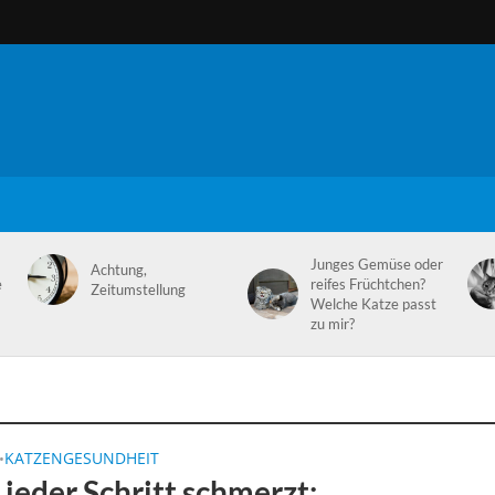
Junges Gemüse oder
Achtung,
e
reifes Früchtchen?
Zeitumstellung
Welche Katze passt
zu mir?
KATZENGESUNDHEIT
•
jeder Schritt schmerzt: