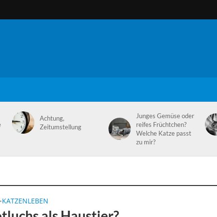
Junges Gemüse oder
Achtung,
e
reifes Früchtchen?
Zeitumstellung
Welche Katze passt
zu mir?
KATZENLEBEN
•
tluchs als Haustier?