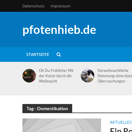
Datenschutz
Impressum
pfotenhieb.de
STARTSEITE
Oh Du Fröhliche: Mit
Vorweihnachtliche
der Katze durch die
Stimmung ohne bös
Weihnacht
Überraschungen
Tag - Domestikation
AKTUELLES
Ein Ro