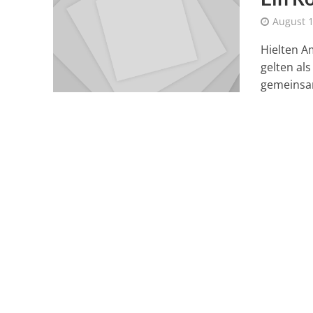
August 1
Hielten A
gelten al
gemeinsam