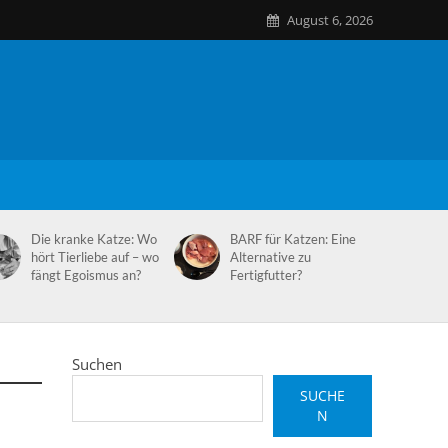
August 6, 2026
Die kranke Katze: Wo
BARF für Katzen: Eine
hört Tierliebe auf – wo
Alternative zu
fängt Egoismus an?
Fertigfutter?
Suchen
SUCHE
N